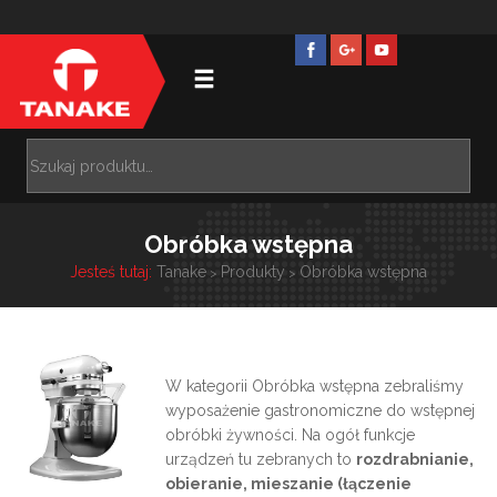
Obróbka wstępna
Jesteś tutaj:
Tanake
Produkty
Obróbka wstępna
>
>
W kategorii Obróbka wstępna zebraliśmy
wyposażenie gastronomiczne do wstępnej
obróbki żywności. Na ogół funkcje
urządzeń tu zebranych to
rozdrabnianie,
obieranie, mieszanie (łączenie