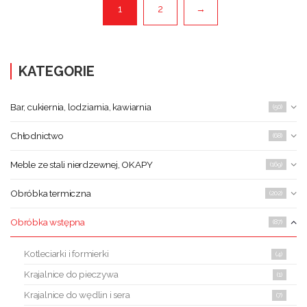
1
2
→
KATEGORIE
Bar, cukiernia, lodziarnia, kawiarnia
(50)
Chłodnictwo
(68)
Meble ze stali nierdzewnej, OKAPY
(169)
Obróbka termiczna
(202)
Obróbka wstępna
(87)
Kotleciarki i formierki
(4)
Krajalnice do pieczywa
(1)
Krajalnice do wędlin i sera
(7)