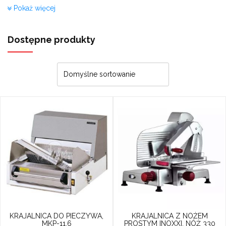
składników)
. Żywność poddawana jest
Pokaż więcej
obróbce wstępnej przed dalszymi etapami
obróbki.
Dostępne produkty
Urządzenia do obróbki wstępnej to
zazwyczaj niezbyt okazałe sprzęty jednak
warto je rozważnie dobrać do potrzeb
danego zaplecza. W codziennym
funkcjonowaniu kuchni trudno się bez nich
obejść a często dane zaplecze dysponuje
pojedynczymi egzemplarzami urządzeń
do obróbki wstępnej (np.
obieraczka
,
szatkownica
,
krajalnica
,
mikser
,
wilk do
mięsa
itp.).
KRAJALNICA DO PIECZYWA,
KRAJALNICA Z NOŻEM
MKP-11.6
PROSTYM INOXXI, NÓŻ 330