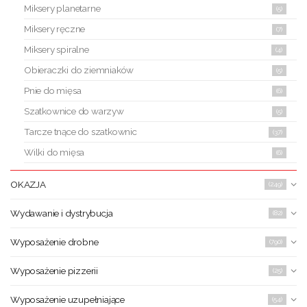
Miksery planetarne
(5)
Miksery ręczne
(7)
Miksery spiralne
(4)
Obieraczki do ziemniaków
(5)
Pnie do mięsa
(6)
Szatkownice do warzyw
(5)
Tarcze tnące do szatkownic
(37)
Wilki do mięsa
(6)
OKAZJA
(249)
Wydawanie i dystrybucja
(82)
Wyposażenie drobne
(790)
Wyposażenie pizzerii
(25)
Wyposażenie uzupełniające
(54)