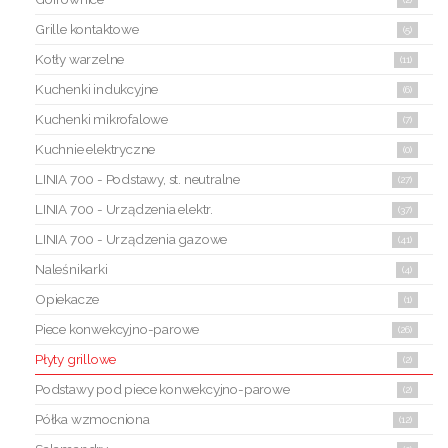
alternatywą, co więcej nie wymagają
Grille kontaktowe
(5)
odpowiednich warunków pogodowych i są
dostępne przez wszystkie pory roku.
Kotły warzelne
(11)
Kuchenki indukcyjne
(6)
W naszym asortymencie mogą Państwo
Kuchenki mikrofalowe
wybrać pomiędzy
płytami grzewczymi
(7)
mieszanymi i ryflowanymi.
Kuchnie elektryczne
(0)
LINIA 700 - Podstawy, st. neutralne
(27)
LINIA 700 - Urządzenia elektr.
(37)
LINIA 700 - Urządzenia gazowe
(41)
Naleśnikarki
(4)
Opiekacze
(1)
Piece konwekcyjno-parowe
(26)
Płyty grillowe
(2)
Podstawy pod piece konwekcyjno-parowe
(2)
Półka wzmocniona
(12)