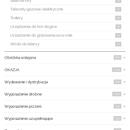
Salamandry
(2)
Taborety gazowe i elektryczne
(2)
Tostery
(3)
Urządzenia do hot-dogów
(1)
Urządzenie do gotowania sous vide
(3)
Wózki do talerzy
(2)
Obróbka wstępna
(87)
OKAZJA
(249)
Wydawanie i dystrybucja
(82)
Wyposażenie drobne
(790)
Wyposażenie pizzerii
(25)
Wyposażenie uzupełniające
(54)