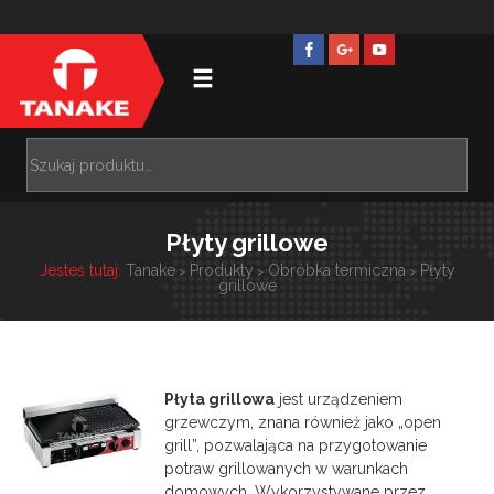
Płyty grillowe
Jesteś tutaj:
Tanake
Produkty
Obróbka termiczna
Płyty
>
>
>
grillowe
Płyta grillowa
jest urządzeniem
grzewczym, znana również jako „open
grill”, pozwalająca na przygotowanie
potraw grillowanych w warunkach
domowych. Wykorzystywane przez