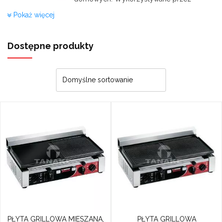
tradycyjne i nowoczesne gospodarstwa
Pokaż więcej
domowe, mniejsze placówki
gastronomiczne, sklepy.
Dostępne produkty
Zbudowanie ze stali nierdzewnej
gwarantuje wysoką odporność na
temperatury i swobodną obróbkę
termiczną.
Oferowane przez nas
płyty grillowe są
żeliwne
, co więcej
pokryte emalią
ceramiczną
, ułatwiając utrzymanie
czystości oraz sprzątanie: jedzenie nie
przywiera i łatwo się zmywa.
Przed nabyciem należy zastanowić się
który z produktów będzie dla Państwa
bardziej odpowiedni: kontakt grill (grille
kontaktowe) czy płyty grillowe?
PŁYTA GRILLOWA MIESZANA,
PŁYTA GRILLOWA