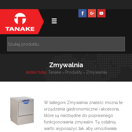
Zmywalnia
Jesteś tutaj:
Tanake
Produkty
Zmywalnia
>
>
W kategorii Zmywalnia znaleźć można te
urządzenia gastronomiczne i akcesoria,
które są niezbędne do poprawnego
funkcjonowania zmywalni. Tę ostatnią
warto wyposażyć tak, aby umożliwiała