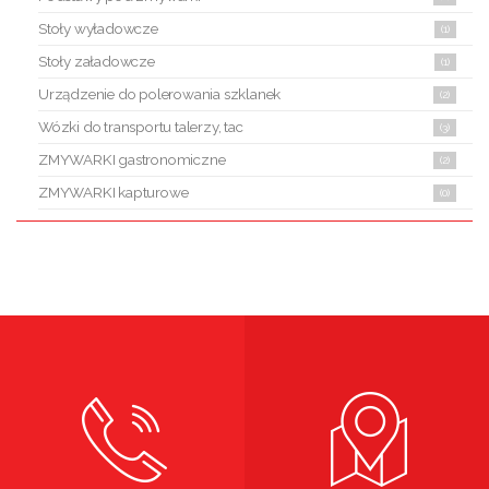
Stoły wyładowcze
(1)
Stoły załadowcze
(1)
Urządzenie do polerowania szklanek
(2)
Wózki do transportu talerzy, tac
(3)
ZMYWARKI gastronomiczne
(2)
ZMYWARKI kapturowe
(0)