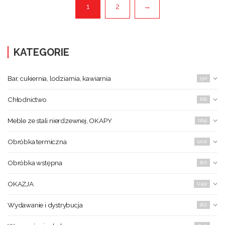
1
2
→
KATEGORIE
Bar, cukiernia, lodziarnia, kawiarnia
(50)
Chłodnictwo
(68)
Meble ze stali nierdzewnej, OKAPY
(169)
Obróbka termiczna
(202)
Obróbka wstępna
(87)
OKAZJA
(249)
Wydawanie i dystrybucja
(82)