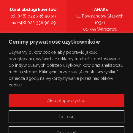
Dział obsługi klientów
TANAKE
tel. (+48) 022 336 90 39
ul. Powstańców Śląskich
fax (+48) 022 336 90 09
103/1
01-355 Warszawa
Recepcja
mazowieckie
Cenimy prywatność użytkowników
tel. (+48) 022 336 90 00
Zobacz na mapie >
Używamy plików cookie, aby poprawić jakość
przeglądania, wyświetlać reklamy lub treści dostosowane
do indywidualnych potrzeb użytkowników oraz analizować
ruch na stronie. Kliknięcie przycisku „Akceptuj wszystkie”
oznacza zgodę na wykorzystywanie przez nas plików
cookie.
Akceptuj wszystko
Dostosuj
Odrzucać