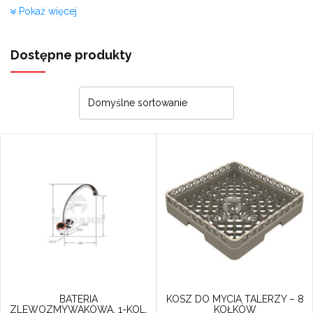
oszczędzanie wody, energii i środków
Pokaż więcej
chemicznych
. Nie jest sztuką wyposażyć
zmywalnię byle jak. Trzeba to zrobić z
Dostępne produkty
głową, aby tak podstawowa funkcja jaką w
każdym obiekcie gastronomicznym spełnia
zmywanie naczyń była realizowana bez
zbędnych nakładów (także czasu).
Warto zadbać o to, aby koszty bieżącego
funkcjonowania zmywalni były jak
najniższe. Im zmywalnia większa, tym
ważniejsze staje się jej fachowe
zaprojektowanie i wyposażenie (
zmywarki
,
stoły ze zlewami
,
szafy przylotowe
,
zmiękczacze, bateria itp.). Czasem warto
wydać kilka złotych więcej na etapie
zakupu sprzętu niż potem przez lata
systematycznie tracić pieniądze.
BATERIA
KOSZ DO MYCIA TALERZY – 8
ZLEWOZMYWAKOWA, 1-KOL.
KOŁKÓW