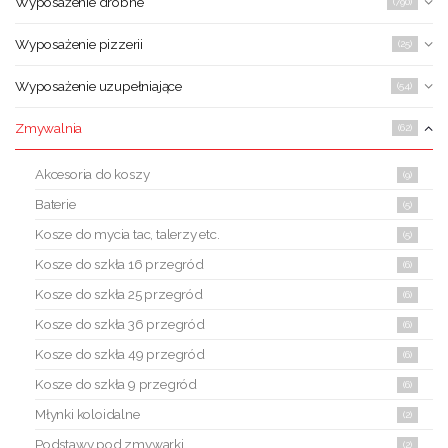
Wyposażenie drobne
(790)
Wyposażenie pizzerii
(25)
Wyposażenie uzupełniające
(54)
Zmywalnia
(62)
Akcesoria do koszy
(9)
Baterie
(5)
Kosze do mycia tac, talerzy etc.
(5)
Kosze do szkła 16 przegród
(6)
Kosze do szkła 25 przegród
(6)
Kosze do szkła 36 przegród
(6)
Kosze do szkła 49 przegród
(6)
Kosze do szkła 9 przegród
(6)
Młynki koloidalne
(2)
Podstawy pod zmywarki
(2)