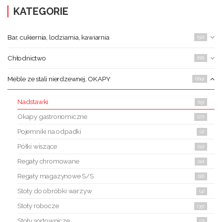
KATEGORIE
Bar, cukiernia, lodziarnia, kawiarnia
(50)
Chłodnictwo
(68)
Meble ze stali nierdzewnej, OKAPY
(169)
Nadstawki
(15)
Okapy gastronomiczne
(27)
Pojemniki na odpadki
(2)
Półki wiszące
(10)
Regały chromowane
(10)
Regały magazynowe S/S
(18)
Stoły do obróbki warzyw
(4)
Stoły robocze
(35)
Stoły sortownicze
(2)