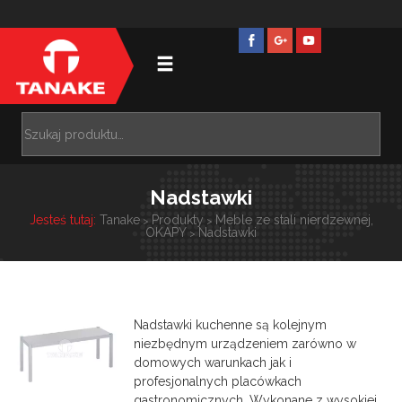
Nadstawki
Jesteś tutaj:
Tanake
Produkty
Meble ze stali nierdzewnej,
>
>
OKAPY
Nadstawki
>
Nadstawki kuchenne są kolejnym
niezbędnym urządzeniem zarówno w
domowych warunkach jak i
profesjonalnych placówkach
gastronomicznych. Wykonane z wysokiej