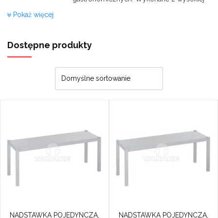
jakości stali nierdzewnej, spełniającej
Pokaż więcej
wszystkie przyjęte w przepisach polskich
normy, wychodzą oczekiwaniom
najbardziej wymagających klientów. Do
Dostępne produkty
zalet materiału z którego są wykonane
należy odporność na wysokie temperatury,
wilgoć oraz inne czynniki zewnętrzne. Półki
są odpowiednio wzmocnione, dzięki
czemu są w stanie zapewnić zwiększoną
wytrzymałość.
Nadstawki są przede wszystkim produktem
który ma na celu najefektywniejsze
zagospodarowanie pomieszczenia
gastronomicznego. Możliwość ich
umiejscowienia na stołach czy szafkach
pozostawia decyzje w Państwa rękach
odnośnie ich lokalizacji, a jej proste
zamontowanie zdecydowanie wpływa na
funkcjonalność kuchni, ułatwia pracę i
NADSTAWKA POJEDYNCZA,
NADSTAWKA POJEDYNCZA,