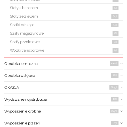
Stoły z basenem
(2)
Stoły ze zlewem
(13)
Szafki wiszące
(14)
Szafy magazynowe
(8)
Szafy przelotowe
(4)
Wózki transportowe
(5)
Obróbka termiczna
(202)
Obróbka wstępna
(87)
OKAZJA
(249)
Wydawanie i dystrybucja
(82)
Wyposażenie drobne
(790)
Wyposażenie pizzerii
(25)