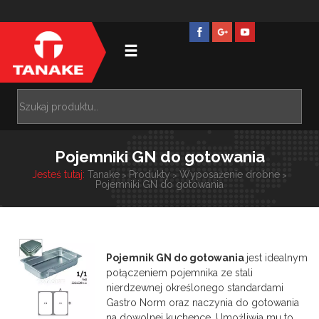
Pojemniki GN do gotowania
Jesteś tutaj:
Tanake
Produkty
Wyposażenie drobne
>
>
>
Pojemniki GN do gotowania
Pojemnik GN do gotowania
jest idealnym
połączeniem pojemnika ze stali
nierdzewnej określonego standardami
Gastro Norm oraz naczynia do gotowania
na dowolnej kuchence. Umoźliwia mu to