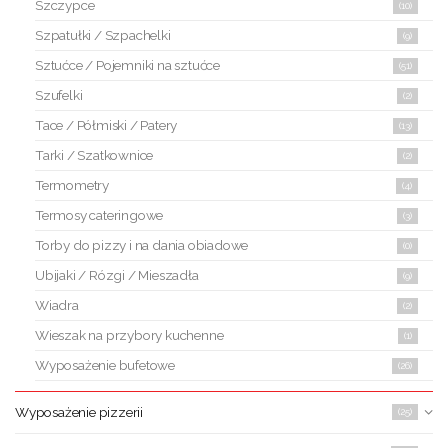
Szczypce
(10)
Szpatułki / Szpachelki
(9)
Sztućce / Pojemniki na sztućce
(51)
Szufelki
(2)
Tace / Półmiski / Patery
(13)
Tarki / Szatkownice
(2)
Termometry
(4)
Termosy cateringowe
(3)
Torby do pizzy i na dania obiadowe
(0)
Ubijaki / Rózgi / Mieszadła
(9)
Wiadra
(2)
Wieszak na przybory kuchenne
(1)
Wyposażenie bufetowe
(26)
Wyposażenie pizzerii
(25)