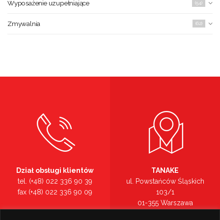
Wyposażenie uzupełniające
(54)
Zmywalnia
(62)
Dział obsługi klientów
TANAKE
tel. (+48) 022 336 90 39
ul. Powstańców Śląskich
fax (+48) 022 336 90 09
103/1
01-355 Warszawa
Recepcja
mazowieckie