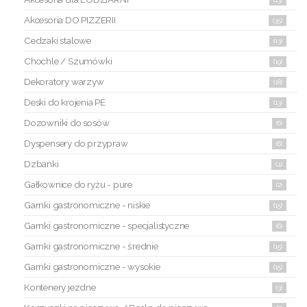
Akcesoria DO PIZZERII
(35)
Cedzaki stalowe
(13)
Chochle / Szumówki
(19)
Dekoratory warzyw
(18)
Deski do krojenia PE
(13)
Dozowniki do sosów
(6)
Dyspensery do przypraw
(6)
Dzbanki
(4)
Gałkownice do ryżu - pure
(2)
Garnki gastronomiczne - niskie
(15)
Garnki gastronomiczne - specjalistyczne
(6)
Garnki gastronomiczne - średnie
(15)
Garnki gastronomiczne - wysokie
(15)
Kontenery jezdne
(3)