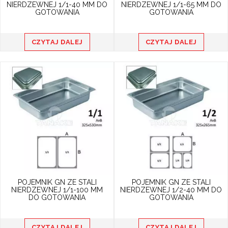
Z kolei określenie pojemnika GN do
NIERDZEWNEJ 1/1-40 MM DO
NIERDZEWNEJ 1/1-65 MM DO
GOTOWANIA
GOTOWANIA
gotowania przez międzynarodowe
standardy Gastro Norm, pozwalają na jego
dostosowanie do wybranego sprzętu AGD
CZYTAJ DALEJ
CZYTAJ DALEJ
i jego umieszczanie zarówno w szafach
magazynujących jak i piekarnikach.
Pojemność jednego pojemnika
gastronomicznego nie przekracza
czternastu litrów.
POJEMNIK GN ZE STALI
POJEMNIK GN ZE STALI
NIERDZEWNEJ 1/1-100 MM
NIERDZEWNEJ 1/2-40 MM DO
DO GOTOWANIA
GOTOWANIA
CZYTAJ DALEJ
CZYTAJ DALEJ