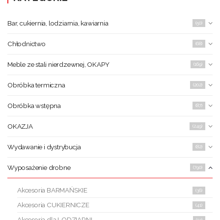
Bar, cukiernia, lodziarnia, kawiarnia
(50)
Chłodnictwo
(68)
Meble ze stali nierdzewnej, OKAPY
(169)
Obróbka termiczna
(202)
Obróbka wstępna
(87)
OKAZJA
(249)
Wydawanie i dystrybucja
(82)
Wyposażenie drobne
(790)
Akcesoria BARMAŃSKIE
(36)
Akcesoria CUKIERNICZE
(41)
Akcesoria dla LODZIARNI
(13)