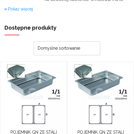
trójwarstwowe denko, złożone ze stali
Pokaż więcej
nierdzewnej, aluminium i stali
nierdzewnej:
te samo które jest
stosowane w najlepszych sprzętach
Dostępne produkty
kuchennych (garnki, rondle, patelnie)
Materiał wykonawczy pojemnika GN do
gotowania zapewnia doskonałą odporność
na korozję, oddziaływanie warunków
chemicznych i termicznych. Dzięki tej
właściwości naczynie nie ulega
deformacjom oraz uszkodzeniom.
Dzięki płaskiemu denku przystosowany jest
do bezpośredniego gotowania na
wszystkich typach kuchni: gazowych,
elektrycznych, z płytą ceramiczną i
indukcyjnych. Z powodu dużej
powierzchni dna i niewielkiej wysokości
szybko nagrzewa potrawy w nim zawarte.
POJEMNIK GN ZE STALI
POJEMNIK GN ZE STALI