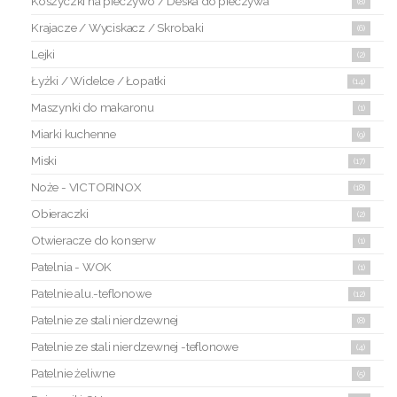
Koszyczki na pieczywo / Deska do pieczywa
(8)
Krajacze / Wyciskacz / Skrobaki
(6)
Lejki
(2)
Łyżki / Widelce / Łopatki
(14)
Maszynki do makaronu
(1)
Miarki kuchenne
(9)
Miski
(17)
Noże - VICTORINOX
(18)
Obieraczki
(2)
Otwieracze do konserw
(1)
Patelnia - WOK
(1)
Patelnie alu.-teflonowe
(12)
Patelnie ze stali nierdzewnej
(8)
Patelnie ze stali nierdzewnej -teflonowe
(4)
Patelnie żeliwne
(5)