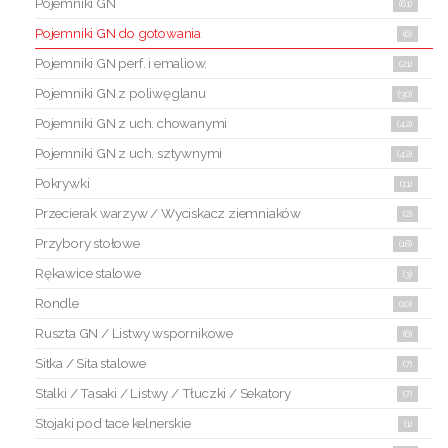
Pojemniki GN
(61)
Pojemniki GN do gotowania
(6)
Pojemniki GN perf. i emaliow.
(21)
Pojemniki GN z poliwęglanu
(30)
Pojemniki GN z uch. chowanymi
(42)
Pojemniki GN z uch. sztywnymi
(42)
Pokrywki
(11)
Przecierak warzyw / Wyciskacz ziemniaków
(2)
Przybory stołowe
(18)
Rękawice stalowe
(3)
Rondle
(10)
Ruszta GN / Listwy wspornikowe
(6)
Sitka / Sita stalowe
(7)
Stalki / Tasaki / Listwy / Tłuczki / Sekatory
(7)
Stojaki pod tace kelnerskie
(1)