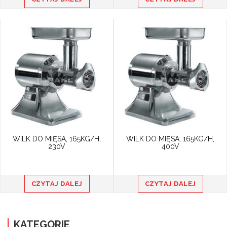
co podwyższa walory smakowe potrawy.
Wilk do mięsa ma możliwość
demontowania części, co usprawnia
czyszczenie i obsługę urządzenia
gastronomicznego.
W katalogu Tanake mają Państwo wybór
pomiędzy wilkiem do mięsa w dwóch
wersjach zasilania. Dostępne wersje to
modele zasilane 230V i 400V.
Dobierając
urządzenie należy przede wszystkim
WILK DO MIĘSA, 165KG/H,
zwrócić uwagę na oczekiwaną wydajność:
WILK DO MIĘSA, 165KG/H,
230V
400V
specjaliści oraz właściciele placówek
gastronomicznych szczególnie polecają
wilki nastawne,
o wydajności od 100 do
200 kg/h.
CZYTAJ DALEJ
CZYTAJ DALEJ
Wilki do mięsa często wyposaża się w
dodatkowe przystawki rekomendowane do
KATEGORIE