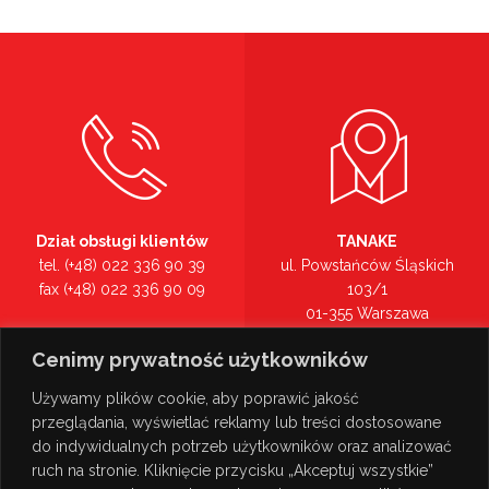
Dział obsługi klientów
TANAKE
tel. (+48) 022 336 90 39
ul. Powstańców Śląskich
fax (+48) 022 336 90 09
103/1
01-355 Warszawa
Recepcja
mazowieckie
Cenimy prywatność użytkowników
tel. (+48) 022 336 90 00
Zobacz na mapie >
Używamy plików cookie, aby poprawić jakość
przeglądania, wyświetlać reklamy lub treści dostosowane
do indywidualnych potrzeb użytkowników oraz analizować
ruch na stronie. Kliknięcie przycisku „Akceptuj wszystkie”