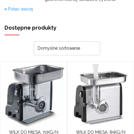
zbiorowego, restauracji, sklepów i
Pokaż więcej
wszędzie tam, gdzie istnieje potrzeba
mielenia i rozdrabniania surowego,
mrożonego jak i gotowanego mięsa.
Dostępne produkty
Na podstawowe części wilka do mięsa
składa się korpusu żeliwny wraz z lejem
załadowczym, elementy robocze: silnik
elektryczny, przekładnie pasowe i zębate,
zespół przetłaczający mięso,ślimaki
robocze oraz zespół tnący: noże i siatki ze
stali nierdzewnej.
Jak działa wilk do mięsa?
Mięso nakłada się do leja załadowczego,
gdzie zostaje przetłoczone przez ślimaka
roboczego do zespołu tnącego. Tam
mięso wtłaczane jest w oczka siatki, a
następnie ścinane za pomocą osadzonych
WILK DO MIĘSA, 70KG/H
WILK DO MIĘSA, 85KG/H