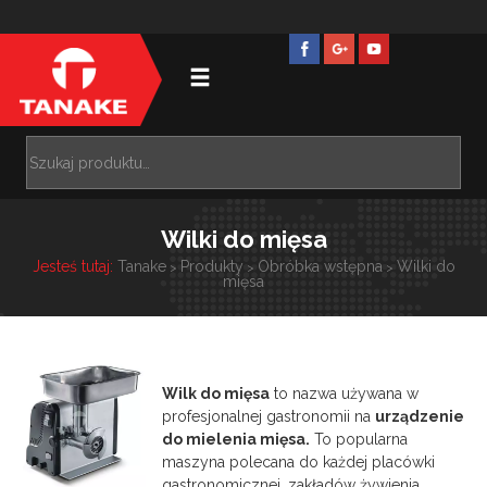
Wilki do mięsa
Jesteś tutaj:
Tanake
Produkty
Obróbka wstępna
Wilki do
>
>
>
mięsa
Wilk do mięsa
to nazwa używana w
profesjonalnej gastronomii na
urządzenie
do mielenia mięsa.
To popularna
maszyna polecana do każdej placówki
gastronomicznej, zakładów żywienia