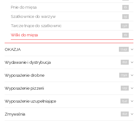
Pnie do mięsa
(6)
Szatkownice do warzyw
(5)
Tarcze tnące do szatkownic
(37)
Wilki do mięsa
(6)
OKAZJA
(249)
Wydawanie i dystrybucja
(82)
Wyposażenie drobne
(790)
Wyposażenie pizzerii
(25)
Wyposażenie uzupełniające
(54)
Zmywalnia
(62)