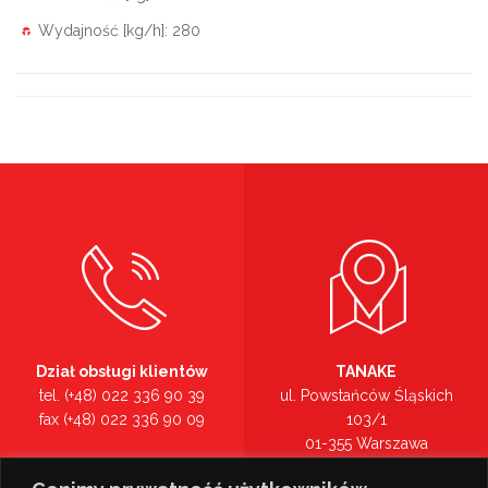
Wydajność [kg/h]: 280
Dział obsługi klientów
TANAKE
tel. (+48) 022 336 90 39
ul. Powstańców Śląskich
fax (+48) 022 336 90 09
103/1
01-355 Warszawa
Recepcja
mazowieckie