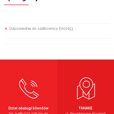
Odpowiednia do szatkownicy E002153.
Dział obsługi klientów
TANAKE
tel. (+48) 022 336 90 39
ul. Powstańców Śląskich