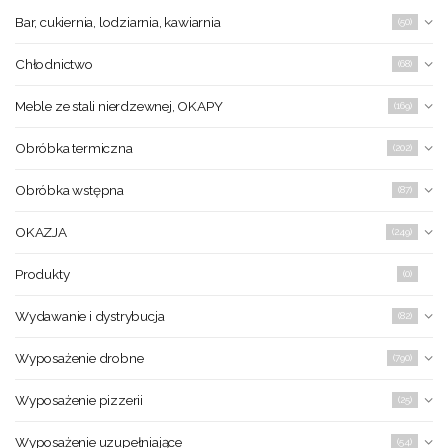
Bar, cukiernia, lodziarnia, kawiarnia
(50)
Chłodnictwo
(68)
Meble ze stali nierdzewnej, OKAPY
(169)
Obróbka termiczna
(202)
Obróbka wstępna
(87)
OKAZJA
(249)
Produkty
(0)
Wydawanie i dystrybucja
(82)
Wyposażenie drobne
(790)
Wyposażenie pizzerii
(25)
Wyposażenie uzupełniające
(54)