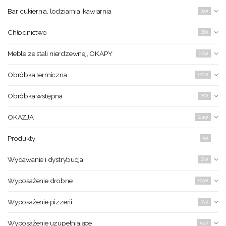
Bar, cukiernia, lodziarnia, kawiarnia
(50)
Chłodnictwo
(68)
Meble ze stali nierdzewnej, OKAPY
(169)
Obróbka termiczna
(202)
Obróbka wstępna
(87)
OKAZJA
(249)
Produkty
(0)
Wydawanie i dystrybucja
(82)
Wyposażenie drobne
(790)
Wyposażenie pizzerii
(25)
Wyposażenie uzupełniające
(54)