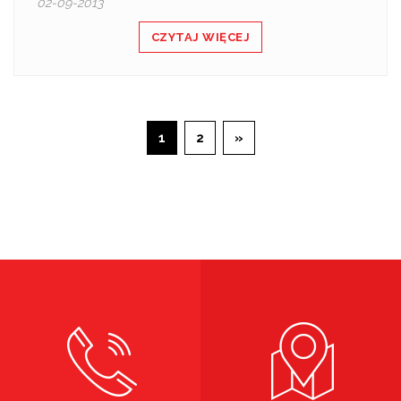
02-09-2013
CZYTAJ WIĘCEJ
1
2
»