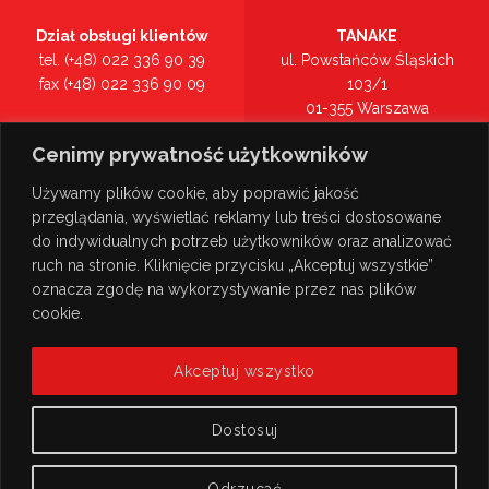
Dział obsługi klientów
TANAKE
tel. (+48) 022 336 90 39
ul. Powstańców Śląskich
fax (+48) 022 336 90 09
103/1
01-355 Warszawa
Recepcja
mazowieckie
Cenimy prywatność użytkowników
tel. (+48) 022 336 90 00
Zobacz na mapie >
Używamy plików cookie, aby poprawić jakość
przeglądania, wyświetlać reklamy lub treści dostosowane
do indywidualnych potrzeb użytkowników oraz analizować
ruch na stronie. Kliknięcie przycisku „Akceptuj wszystkie”
oznacza zgodę na wykorzystywanie przez nas plików
cookie.
Akceptuj wszystko
Dostosuj
Odrzucać