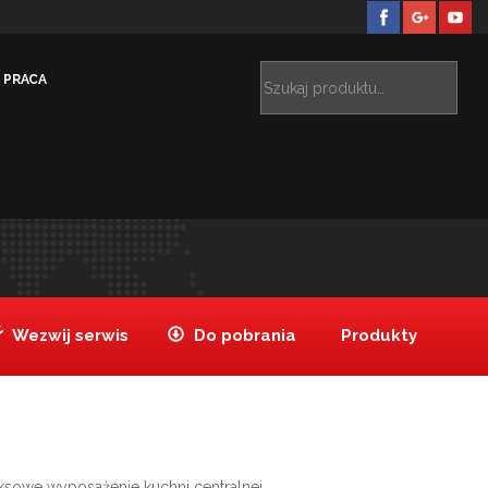
PRACA
Inne
ZAKŁAD AKTYWNOŚCI ZAWODOWEJ (DOBRA)
>
Wezwij serwis
Do pobrania
Produkty
sowe wyposażenie kuchni centralnej