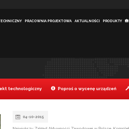
TECHNICZNY
PRACOWNIA PROJEKTOWA
AKTUALNOŚCI
PRODUKTY
AWODOWEJ
Tanake
Realizacje
>
>
kt technologiczny
Poproś o wycenę urządzeń
04-10-2015
Największy Zakład Aktywności Zawodowej w Polsce. Komplek