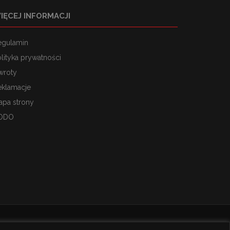
IĘCEJ INFORMACJI
egulamin
lityka prywatności
wroty
eklamacje
apa strony
ODO