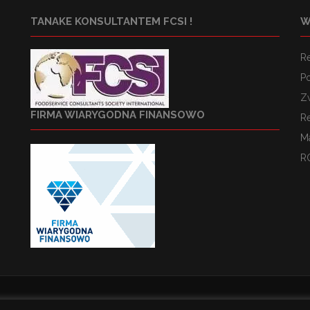
TANAKE KONSULTANTEM FCSI !
W
R
Po
Z
FIRMA WIARYGODNA FINANSOWO
R
M
R