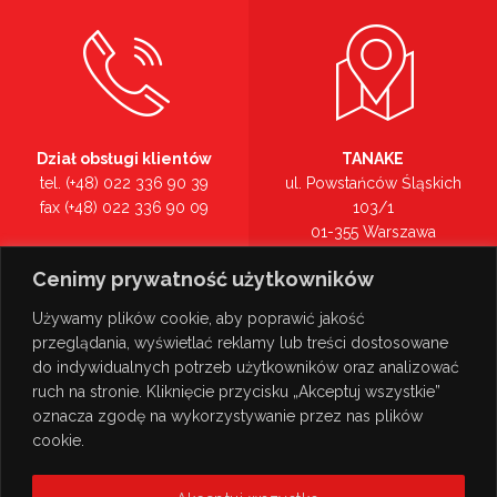
Dział obsługi klientów
TANAKE
tel. (+48) 022 336 90 39
ul. Powstańców Śląskich
fax (+48) 022 336 90 09
103/1
01-355 Warszawa
Recepcja
mazowieckie
Cenimy prywatność użytkowników
tel. (+48) 022 336 90 00
Zobacz na mapie >
Używamy plików cookie, aby poprawić jakość
przeglądania, wyświetlać reklamy lub treści dostosowane
do indywidualnych potrzeb użytkowników oraz analizować
ruch na stronie. Kliknięcie przycisku „Akceptuj wszystkie”
oznacza zgodę na wykorzystywanie przez nas plików
cookie.