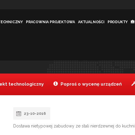
TECHNICZNY
PRACOWNIA PROJEKTOWA
AKTUALNOŚCI
PRODUKTY
WARSZAWA
Tanake
Re
>
kt technologiczny
Poproś o wycenę urządzeń
23-10-2016
Dostawa nietypowej zabudowy ze stali nierdzewnej do kuchni. 