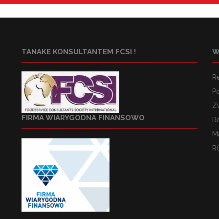
TANAKE KONSULTANTEM FCSI !
W
R
Po
Z
FIRMA WIARYGODNA FINANSOWO
R
M
R