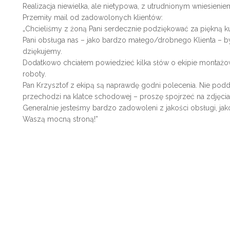
Realizacja niewielka, ale nietypowa, z utrudnionym wniesieni
Przemiły mail od zadowolonych klientów:
„Chcieliśmy z żoną Pani serdecznie podziękować za piękną k
Pani obsługa nas – jako bardzo małego/drobnego Klienta – 
dziękujemy.
Dodatkowo chciałem powiedzieć kilka słów o ekipie montażowe
roboty.
Pan Krzysztof z ekipą są naprawdę godni polecenia. Nie poddal
przechodzi na klatce schodowej – proszę spojrzeć na zdjęcia
Generalnie jesteśmy bardzo zadowoleni z jakości obsługi, ja
Waszą mocną stroną!”