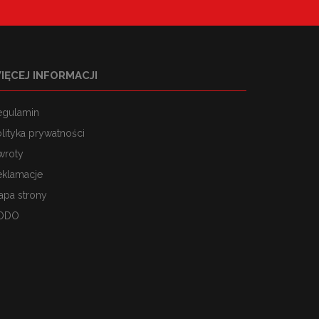
IĘCEJ INFORMACJI
egulamin
lityka prywatności
wroty
eklamacje
apa strony
ODO