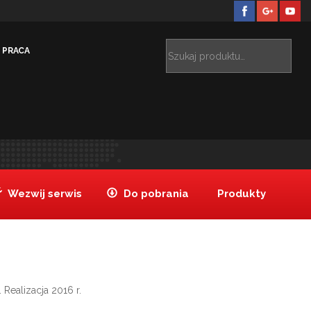
PRACA
alizacje
Inne
MIESZKANIE PRYWATNE WARSZAWA
>
>
Wezwij serwis
Do pobrania
Produkty
Realizacja 2016 r.