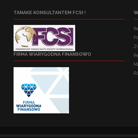
TANAKE KONSULTANTEM FCSI !
W
R
Po
Z
FIRMA WIARYGODNA FINANSOWO
R
M
R