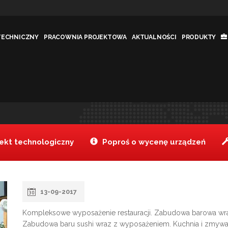
TECHNICZNY
PRACOWNIA PROJEKTOWA
AKTUALNOŚCI
PRODUKTY
ARSZAWA)
Tanake
Re
>
kt technologiczny
Poproś o wycenę urządzeń
13-09-2017
Kompleksowe wyposażenie restauracji. Zabudowa barowa wra
Zabudowa baru sushi wraz z wyposażeniem. Kuchnia i zmywal