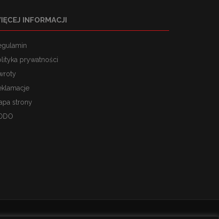
IĘCEJ INFORMACJI
egulamin
lityka prywatności
wroty
eklamacje
apa strony
ODO