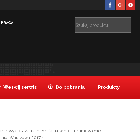
PRACA
alizacje
Inne
RESTAURACJA TAJSKA (WARSZAWA)
>
>
Wezwij serwis
Do pobrania
Produkty
z z wyposażeniem. Szafa na wino na zamówienie.
nia. Warszawa 2017 r.