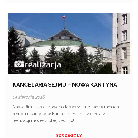
KANCELARIA SEJMU – NOWA KANTYNA
14 sierpnia 2016
Nasza firma zrealizowała dostawy i montaż w ramach
remontu kantyny w Kancelarii Sejmu. Zdjęcia z tej
realizacji możesz obejrzeć
TU
.
SZCZEGÓŁY