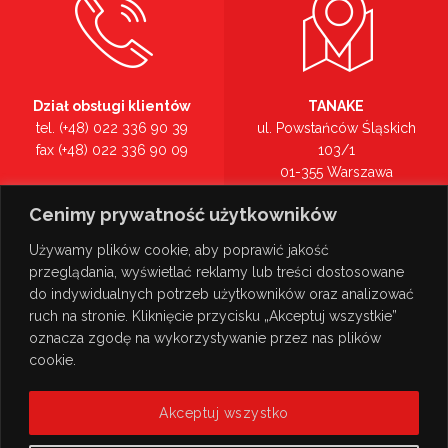
Dział obsługi klientów
TANAKE
tel. (+48) 022 336 90 39
ul. Powstańców Śląskich
fax (+48) 022 336 90 09
103/1
01-355 Warszawa
Recepcja
mazowieckie
Cenimy prywatność użytkowników
tel. (+48) 022 336 90 00
Zobacz na mapie >
Używamy plików cookie, aby poprawić jakość
przeglądania, wyświetlać reklamy lub treści dostosowane
do indywidualnych potrzeb użytkowników oraz analizować
ruch na stronie. Kliknięcie przycisku „Akceptuj wszystkie”
oznacza zgodę na wykorzystywanie przez nas plików
cookie.
Akceptuj wszystko