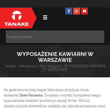
WYPOSAŻENIE KAWIARNI W
WARSZAWIE
Tanake
Aktualności
Bez kategorii
WYPOSAŻENIE KAWIARNI
>
>
>
W WARSZAWIE
Na gastronomicznej mapie Warszawy przybyła nowa
kawiarnia:
Dom Faraona
. Dostawę i montaż kompleksowego
wyposażenia
inwestor powierzył naszej firmie. Wśród
dostarczonych elementów znalazły się zabudowa barowa wraz