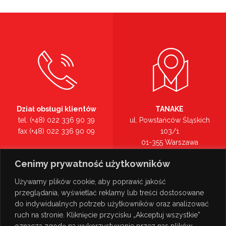
Dział obsługi klientów
TANAKE
tel. (+48) 022 336 90 39
ul. Powstańców Śląskich
fax (+48) 022 336 90 09
103/1
01-355 Warszawa
Recepcja
mazowieckie
Cenimy prywatność użytkowników
tel. (+48) 022 336 90 00
Zobacz na mapie >
Używamy plików cookie, aby poprawić jakość
przeglądania, wyświetlać reklamy lub treści dostosowane
do indywidualnych potrzeb użytkowników oraz analizować
ruch na stronie. Kliknięcie przycisku „Akceptuj wszystkie”
oznacza zgodę na wykorzystywanie przez nas plików