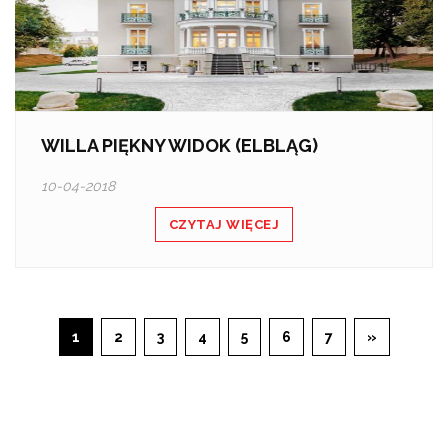
WILLA PIĘKNY WIDOK (ELBLĄG)
10-04-2018
CZYTAJ WIĘCEJ
1
2
3
4
5
6
7
»