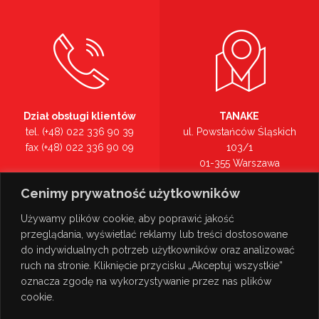
Dział obsługi klientów
TANAKE
tel. (+48) 022 336 90 39
ul. Powstańców Śląskich
fax (+48) 022 336 90 09
103/1
01-355 Warszawa
Recepcja
mazowieckie
Cenimy prywatność użytkowników
tel. (+48) 022 336 90 00
Zobacz na mapie >
Używamy plików cookie, aby poprawić jakość
przeglądania, wyświetlać reklamy lub treści dostosowane
do indywidualnych potrzeb użytkowników oraz analizować
ruch na stronie. Kliknięcie przycisku „Akceptuj wszystkie”
oznacza zgodę na wykorzystywanie przez nas plików
cookie.