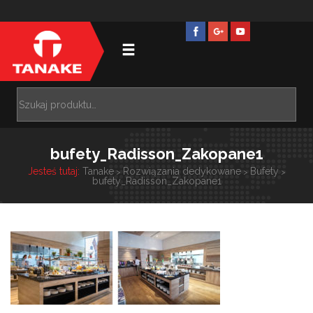
bufety_Radisson_Zakopane1
Jesteś tutaj:
Tanake
Rozwiązania dedykowane
Bufety
>
>
>
bufety_Radisson_Zakopane1