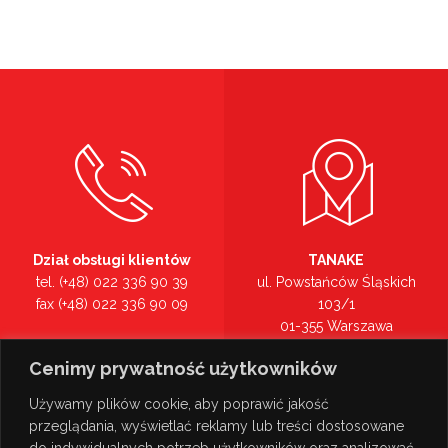
Dział obsługi klientów
TANAKE
tel. (+48) 022 336 90 39
ul. Powstańców Śląskich
fax (+48) 022 336 90 09
103/1
01-355 Warszawa
Recepcja
mazowieckie
Cenimy prywatność użytkowników
tel. (+48) 022 336 90 00
Zobacz na mapie >
Używamy plików cookie, aby poprawić jakość
przeglądania, wyświetlać reklamy lub treści dostosowane
do indywidualnych potrzeb użytkowników oraz analizować