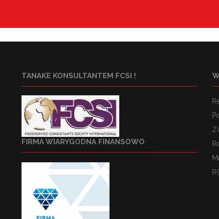
TANAKE KONSULTANTEM FCSI !
W
R
Po
Z
FIRMA WIARYGODNA FINANSOWO
R
M
R