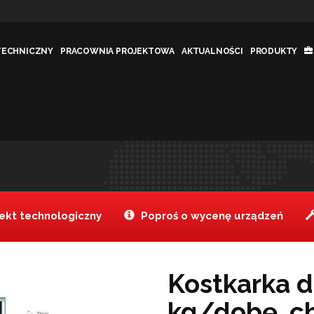
TECHNICZNY
PRACOWNIA PROJEKTOWA
AKTUALNOŚCI
PRODUKTY
dobę, chł. pow.
Jesteś tutaj:
Tanake
Produkt
>
kt technologiczny
Poproś o wycenę urządzeń
Kostkarka d
kg/dobę, chł