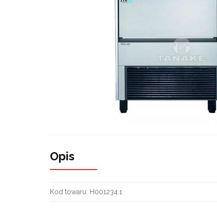
Opis
Kod towaru:
H001234.1