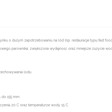
nku o dużym zapotrzebowaniu na lód (np. restauracje typu fast food
owego parownika: zwiększona wydajność oraz mniejsze zużycie wo
rzechowywania lodu.
ą do 155 mm .
zenia 20 C oraz temperaturze wody 15 C.