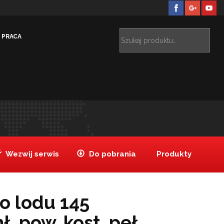
PRACA
y
Kostkarka do lodu 145 kg/dobę, chł. pow. kost. peł
>
Wezwij serwis
Do pobrania
Produkty
o lodu 145
. pow. kost. peł