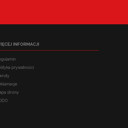
IĘCEJ INFORMACJI
egulamin
lityka prywatności
wroty
eklamacje
apa strony
ODO