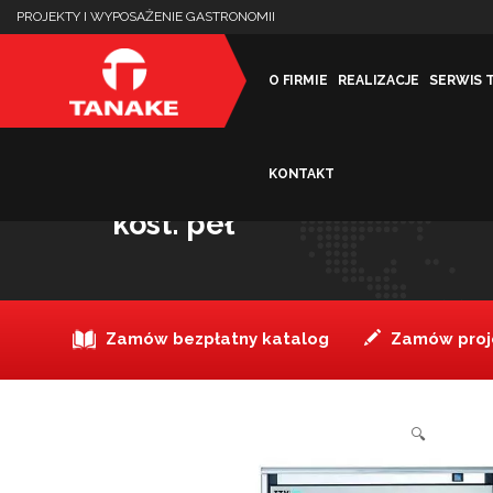
PROJEKTY I WYPOSAŻENIE GASTRONOMII
O FIRMIE
REALIZACJE
SERWIS 
KONTAKT
Kostkarka do lodu 145 kg/
kost. peł
Zamów bezpłatny katalog
Zamów proje
🔍