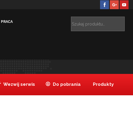
PRACA
ązania dedykowane
Szafy na wino
Wine Collection
>
>
185_ok1
Wezwij serwis
Do pobrania
Produkty