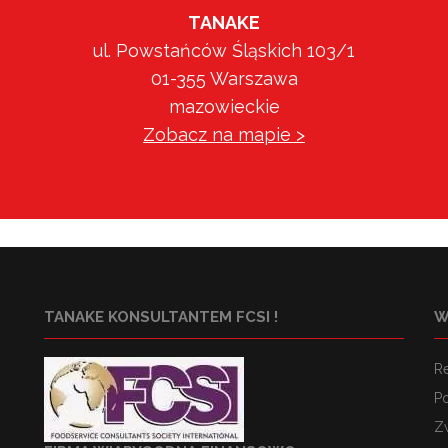
TANAKE
ul. Powstańców Śląskich 103/1
01-355 Warszawa
mazowieckie
Zobacz na mapie >
TANAKE KONSULTANTEM FCSI !
W
R
Po
Z