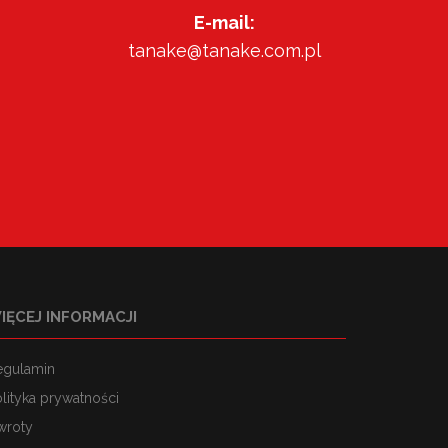
E-mail:
tanake@tanake.com.pl
IĘCEJ INFORMACJI
egulamin
lityka prywatności
wroty