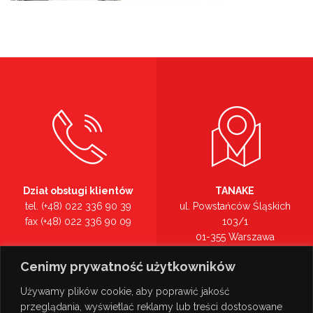
Dział obsługi klientów
TANAKE
tel. (+48) 022 336 90 39
ul. Powstańców Śląskich
fax (+48) 022 336 90 09
103/1
01-355 Warszawa
Recepcja
mazowieckie
Cenimy prywatność użytkowników
tel. (+48) 022 336 90 00
Zobacz na mapie >
Używamy plików cookie, aby poprawić jakość
przeglądania, wyświetlać reklamy lub treści dostosowane