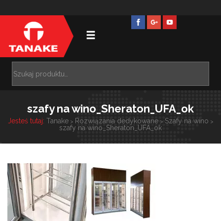
szafy na wino_Sheraton_UFA_ok
Jesteś tutaj:
Tanake
Rozwiązania dedykowane
Szafy na wino
>
>
>
szafy na wino_Sheraton_UFA_ok