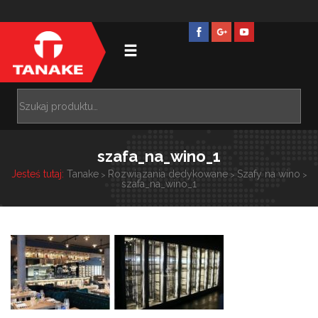
szafa_na_wino_1
Jesteś tutaj:
Tanake
Rozwiązania dedykowane
Szafy na wino
>
>
>
szafa_na_wino_1