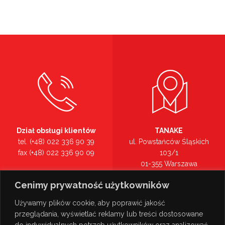
Dział obsługi klientów
TANAKE
tel. (+48) 022 336 90 39
ul. Powstańców Śląskich
fax (+48) 022 336 90 09
103/1
01-355 Warszawa
Recepcja
mazowieckie
Cenimy prywatność użytkowników
tel. (+48) 022 336 90 00
Zobacz na mapie >
Używamy plików cookie, aby poprawić jakość
przeglądania, wyświetlać reklamy lub treści dostosowane
do indywidualnych potrzeb użytkowników oraz analizować