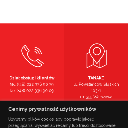
Dział obsługi klientów
TANAKE
tel. (+48) 022 336 90 39
ul. Powstańców Śląskich
fax (+48) 022 336 90 09
103/1
01-355 Warszawa
Recepcja
mazowieckie
Cenimy prywatność użytkowników
tel. (+48) 022 336 90 00
Zobacz na mapie >
Używamy plików cookie, aby poprawić jakość
przeglądania, wyświetlać reklamy lub treści dostosowane