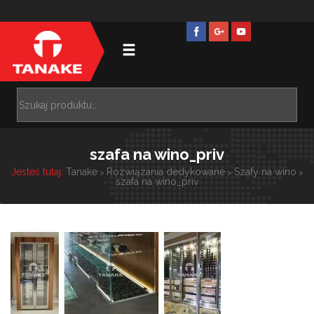
szafa na wino_priv
Jesteś tutaj:
Tanake
Rozwiązania dedykowane
Szafy na wino
>
>
>
szafa na wino_priv