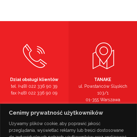
Dział obsługi klientów
TANAKE
tel. (+48) 022 336 90 39
ul. Powstańców Śląskich
fax (+48) 022 336 90 09
103/1
01-355 Warszawa
Recepcja
mazowieckie
Cenimy prywatność użytkowników
tel. (+48) 022 336 90 00
Zobacz na mapie >
Używamy plików cookie, aby poprawić jakość
przeglądania, wyświetlać reklamy lub treści dostosowane
do indywidualnych potrzeb użytkowników oraz analizować