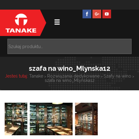
szafa na wino_Mlynska12
Jesteś tutaj:
Tanake
Rozwiązania dedykowane
Szafy na wino
>
>
>
szafa na wino_Mlynska12