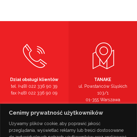
Dział obsługi klientów
TANAKE
tel. (+48) 022 336 90 39
ul. Powstańców Śląskich
fax (+48) 022 336 90 09
103/1
01-355 Warszawa
Recepcja
mazowieckie
Cenimy prywatność użytkowników
tel. (+48) 022 336 90 00
Zobacz na mapie >
Używamy plików cookie, aby poprawić jakość
przeglądania, wyświetlać reklamy lub treści dostosowane
do indywidualnych potrzeb użytkowników oraz analizować