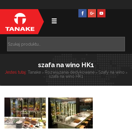
szafa na wino HK1
Jesteś tutaj:
Tanake
Rozwiązania dedykowane
Szafy na wino
>
>
>
szafa na wino HK1