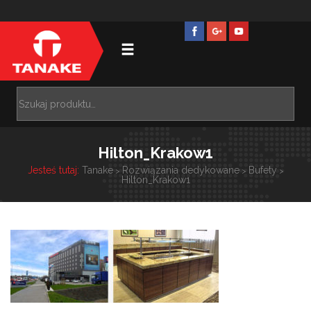
Hilton_Krakow1
Jesteś tutaj:
Tanake
Rozwiązania dedykowane
Bufety
>
>
>
Hilton_Krakow1