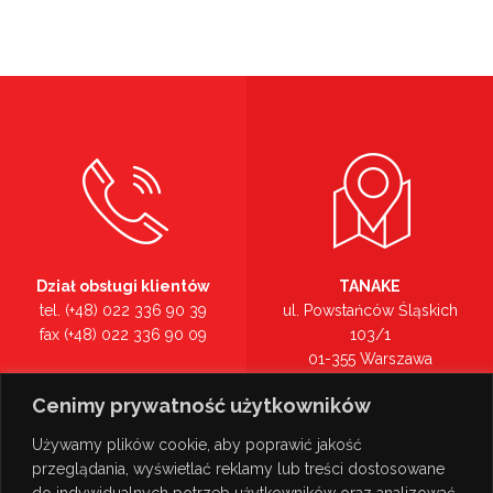
Dział obsługi klientów
TANAKE
tel. (+48) 022 336 90 39
ul. Powstańców Śląskich
fax (+48) 022 336 90 09
103/1
01-355 Warszawa
Recepcja
mazowieckie
Cenimy prywatność użytkowników
tel. (+48) 022 336 90 00
Zobacz na mapie >
Używamy plików cookie, aby poprawić jakość
przeglądania, wyświetlać reklamy lub treści dostosowane
do indywidualnych potrzeb użytkowników oraz analizować