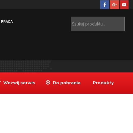
PRACA
Rozwiązania dedykowane
Bufety
Hilton Frankfurt1
>
>
>
Wezwij serwis
Do pobrania
Produkty