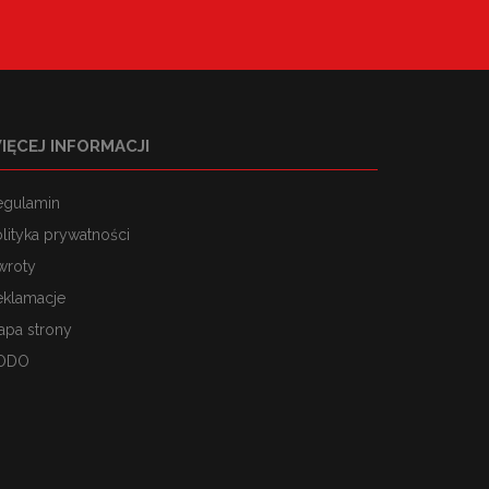
IĘCEJ INFORMACJI
egulamin
lityka prywatności
wroty
eklamacje
apa strony
ODO