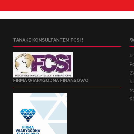
TANAKE KONSULTANTEM FCSI !
W
R
Po
Z
FIRMA WIARYGODNA FINANSOWO
R
M
R