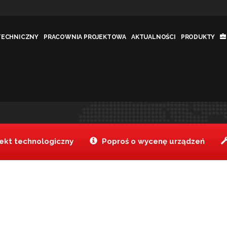
TECHNICZNY
PRACOWNIA PROJEKTOWA
AKTUALNOŚCI
PRODUKTY
Jesteś tutaj:
Tanake
Ro
>
kt technologiczny
Poproś o wycenę urządzeń