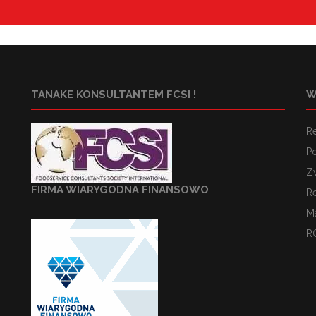
TANAKE KONSULTANTEM FCSI !
W
R
Po
Z
FIRMA WIARYGODNA FINANSOWO
R
M
R