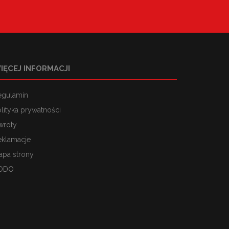
IĘCEJ INFORMACJI
egulamin
lityka prywatności
wroty
eklamacje
apa strony
ODO