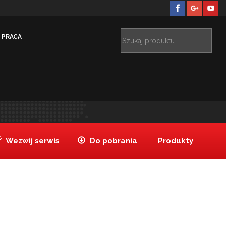
PRACA
związania dedykowane
Bufety
bufety Tanake_FWa
>
>
Wezwij serwis
Do pobrania
Produkty