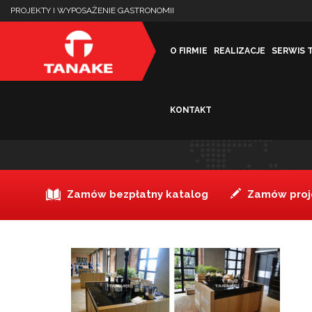
PROJEKTY I WYPOSAŻENIE GASTRONOMII
O FIRMIE
REALIZACJE
SERWIS 
KONTAKT
bufety Tanake_FWa
Zamów bezpłatny katalog
Zamów proje