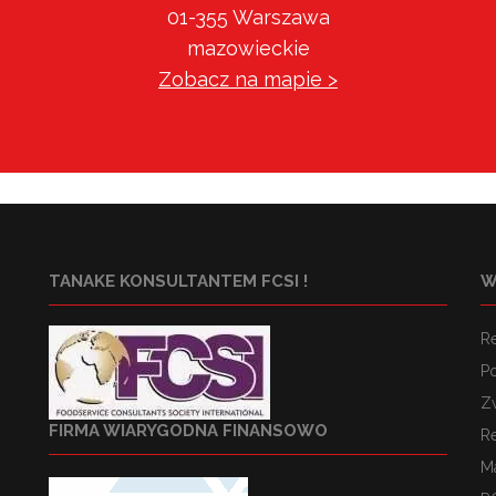
01-355 Warszawa
mazowieckie
Zobacz na mapie >
TANAKE KONSULTANTEM FCSI !
W
R
Po
Z
FIRMA WIARYGODNA FINANSOWO
R
M