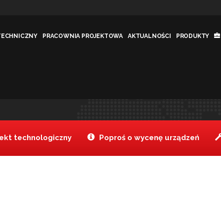
TECHNICZNY
PRACOWNIA PROJEKTOWA
AKTUALNOŚCI
PRODUKTY
Tanake
Realizacje
Inne
>
>
>
kt technologiczny
Poproś o wycenę urządzeń