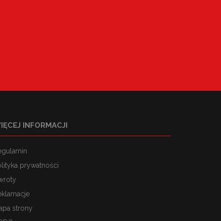
IĘCEJ INFORMACJI
egulamin
lityka prywatności
wroty
eklamacje
apa strony