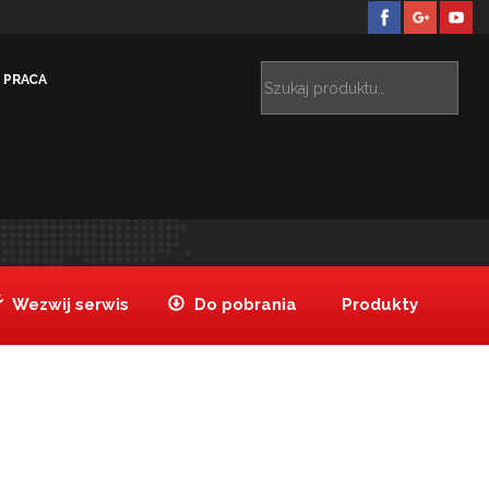
PRACA
ZESPÓŁ SZKÓŁ GASTRONOMICZNYCH NR 6 EŁK
Elk
>
Wezwij serwis
Do pobrania
Produkty