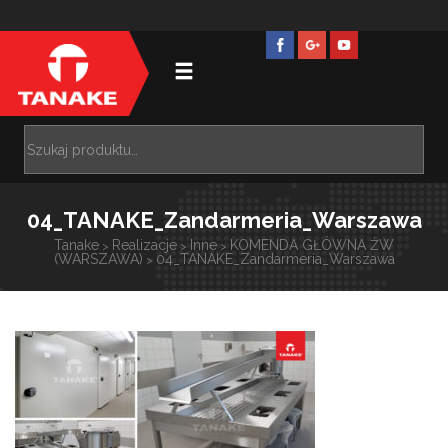
04_TANAKE_Zandarmeria_Warszawa
Tanake
Realizacje
Inne
KOMENDA GŁÓWNA ŻW
>
>
>
(WARSZAWA)
04_TANAKE_Zandarmeria_Warszawa
>