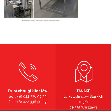
Dział obsługi klientów
TANAKE
tel. (+48) 022 336 90 39
ul. Powstańców Śląskich
fax (+48) 022 336 90 09
103/1
01-355 Warszawa