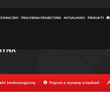
TECHNICZNY
PRACOWNIA PROJEKTOWA
AKTUALNOŚCI
PRODUKTY
BKIEJ OBSŁUGI
Tanake
Aktualności
Bez ka
>
>
LADA SAŁATKOWA I W
TRYNA
O
kt technologiczny
Poproś o wycenę urządzeń