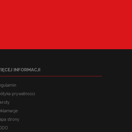
IĘCEJ INFORMACJI
egulamin
lityka prywatności
wroty
eklamacje
apa strony
ODO