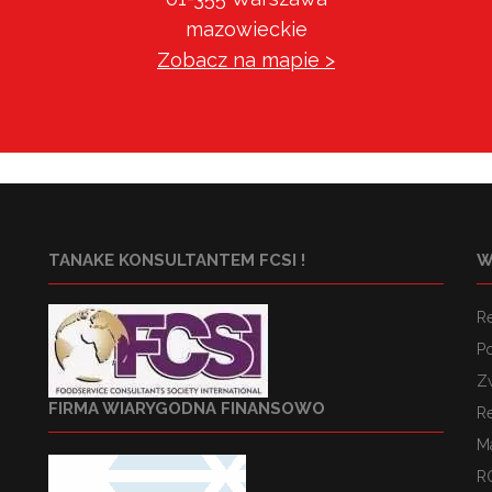
mazowieckie
Zobacz na mapie >
TANAKE KONSULTANTEM FCSI !
W
R
Po
Z
FIRMA WIARYGODNA FINANSOWO
R
M
R