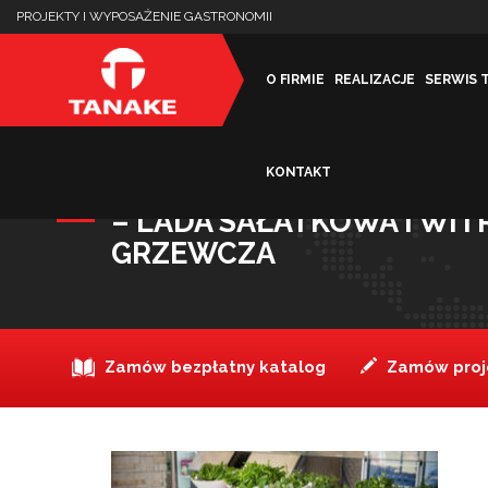
PROJEKTY I WYPOSAŻENIE GASTRONOMII
O FIRMIE
REALIZACJE
SERWIS 
KONTAKT
NIEZBĘDNE W BARZE SZY
– LADA SAŁATKOWA I WI
GRZEWCZA
Zamów bezpłatny katalog
Zamów proje