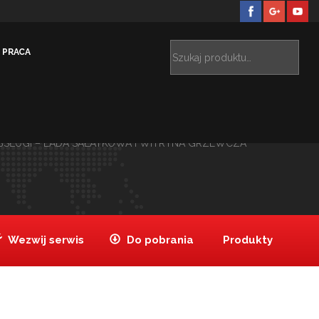
PRACA
tegorii
NIEZBĘDNE W BARZE SZYBKIEJ OBSŁUGI –
>
ITRYNA GRZEWCZA
NIEZBĘDNE W BARZE SZYBKIEJ
>
BSŁUGI – LADA SAŁATKOWA I WITRYNA GRZEWCZA
Wezwij serwis
Do pobrania
Produkty