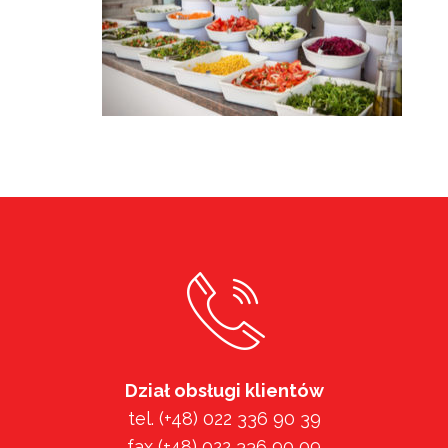
Dział obsługi klientów
tel. (+48) 022 336 90 39
fax (+48) 022 336 90 09