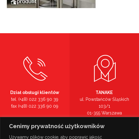
Dział obsługi klientów
TANAKE
tel. (+48) 022 336 90 39
ul. Powstańców Śląskich
fax (+48) 022 336 90 09
103/1
01-355 Warszawa
Recepcja
mazowieckie
Cenimy prywatność użytkowników
tel. (+48) 022 336 90 00
Zobacz na mapie >
Używamy plików cookie, aby poprawić jakość