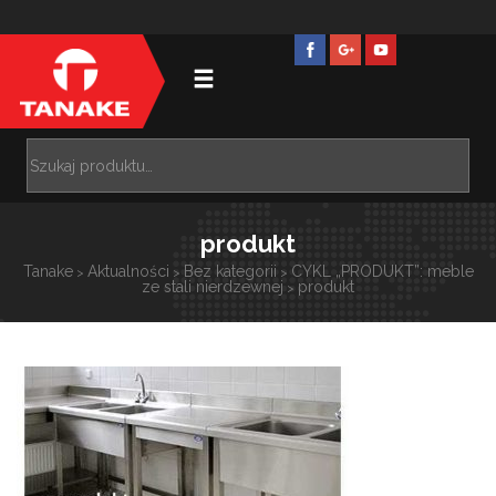
produkt
Tanake
Aktualności
Bez kategorii
CYKL „PRODUKT”: meble
>
>
>
ze stali nierdzewnej
produkt
>