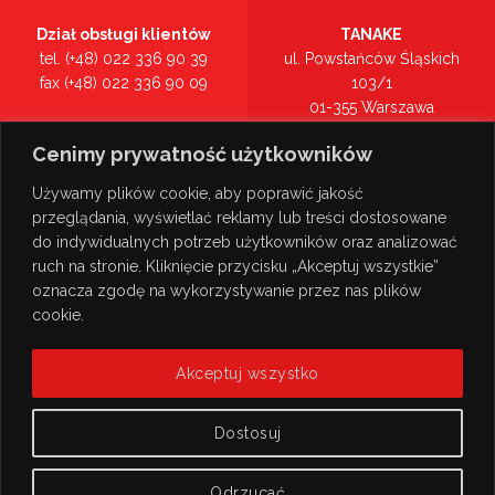
Dział obsługi klientów
TANAKE
tel. (+48) 022 336 90 39
ul. Powstańców Śląskich
fax (+48) 022 336 90 09
103/1
01-355 Warszawa
Recepcja
mazowieckie
Cenimy prywatność użytkowników
tel. (+48) 022 336 90 00
Zobacz na mapie >
Używamy plików cookie, aby poprawić jakość
przeglądania, wyświetlać reklamy lub treści dostosowane
do indywidualnych potrzeb użytkowników oraz analizować
ruch na stronie. Kliknięcie przycisku „Akceptuj wszystkie”
oznacza zgodę na wykorzystywanie przez nas plików
cookie.
Akceptuj wszystko
Dostosuj
Odrzucać