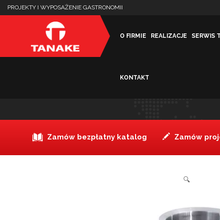
PROJEKTY I WYPOSAŻENIE GASTRONOMII
O FIRMIE
REALIZACJE
SERWIS 
KONTAKT
Wiaderko izolowane do kos
Zamów bezpłatny katalog
Zamów proje
🔍