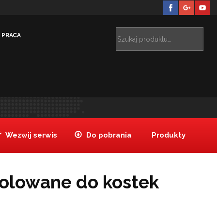
PRACA
e
Produkty
Wiaderko izolowane do kostek lodu 2 L
>
>
Wezwij serwis
Do pobrania
Produkty
zolowane do kostek