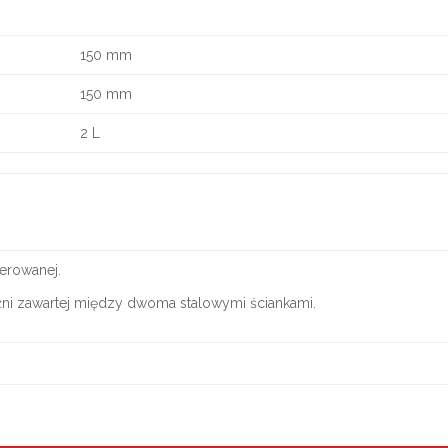
150 mm
150 mm
2 L
erowanej.
żni zawartej między dwoma stalowymi ściankami.