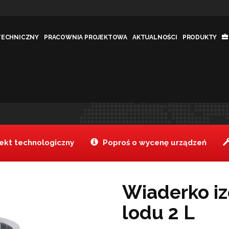
TECHNICZNY
PRACOWNIA PROJEKTOWA
AKTUALNOŚCI
PRODUKTY
tek lodu 2 L
Jesteś tutaj:
Tanak
kt technologiczny
Poproś o wycenę urządzeń
Wiaderko i
lodu 2 L