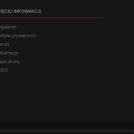
IĘCEJ INFORMACJI
egulamin
lityka prywatności
wroty
eklamacje
apa strony
ODO