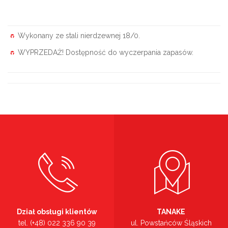
Wykonany ze stali nierdzewnej 18/0.
WYPRZEDAŻ! Dostępność do wyczerpania zapasów.
Dział obsługi klientów
TANAKE
tel. (+48) 022 336 90 39
ul. Powstańców Śląskich