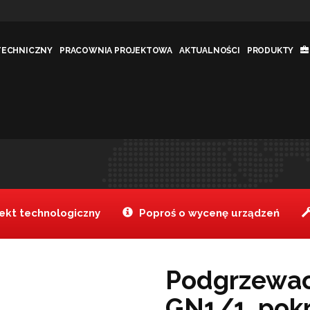
TECHNICZNY
PRACOWNIA PROJEKTOWA
AKTUALNOŚCI
PRODUKTY
 GN1/1,
Jesteś tutaj:
Tanake
Produkty
>
kt technologiczny
Poproś o wycenę urządzeń
Podgrzewac
GN1/1, pok