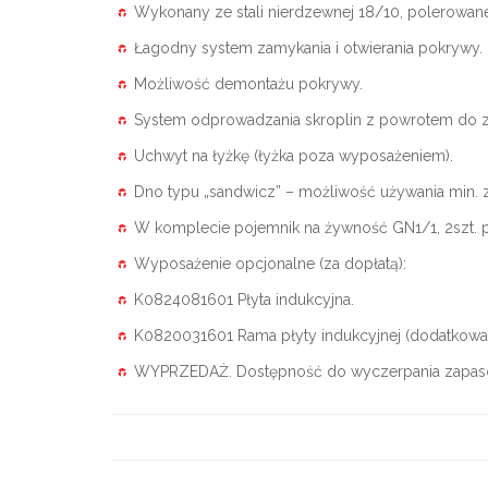
Wykonany ze stali nierdzewnej 18/10, polerowane
Łagodny system zamykania i otwierania pokrywy.
Możliwość demontażu pokrywy.
System odprowadzania skroplin z powrotem do zb
Uchwyt na łyżkę (łyżka poza wyposażeniem).
Dno typu „sandwicz” – możliwość używania min. z
W komplecie pojemnik na żywność GN1/1, 2szt. po
Wyposażenie opcjonalne (za dopłatą):
K0824081601 Płyta indukcyjna.
K0820031601 Rama płyty indukcyjnej (dodatkowa,
WYPRZEDAŻ. Dostępność do wyczerpania zapa