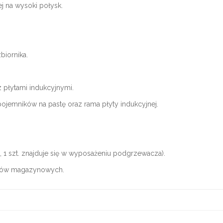
j na wysoki połysk.
iornika.
 płytami indukcyjnymi.
jemników na pastę oraz rama płyty indukcyjnej.
 1 szt. znajduje się w wyposażeniu podgrzewacza).
sów magazynowych.