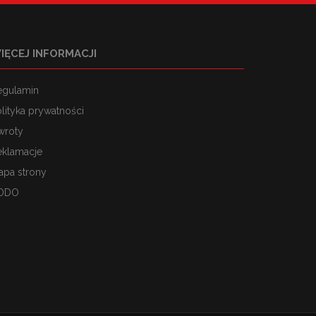
IĘCEJ INFORMACJI
egulamin
lityka prywatności
wroty
eklamacje
apa strony
ODO