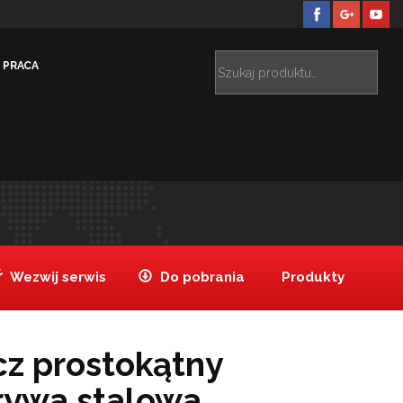
PRACA
Podgrzewacz prostokątny GN1/1, pokrywa stalowa
>
Wezwij serwis
Do pobrania
Produkty
z prostokątny
rywa stalowa