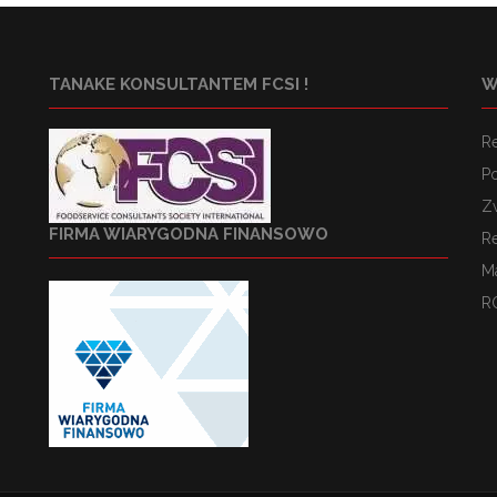
TANAKE KONSULTANTEM FCSI !
W
R
Po
Z
FIRMA WIARYGODNA FINANSOWO
R
M
R