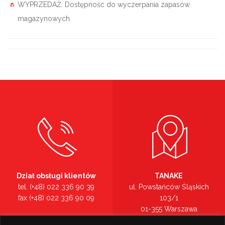
WYPRZEDAŻ. Dostępność do wyczerpania zapasów
magazynowych.
Dział obsługi klientów
TANAKE
tel. (+48) 022 336 90 39
ul. Powstańców Śląskich
fax (+48) 022 336 90 09
103/1
01-355 Warszawa
Recepcja
mazowieckie