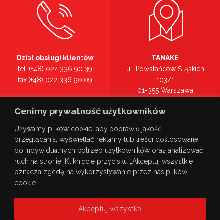
Dział obsługi klientów
TANAKE
tel. (+48) 022 336 90 39
ul. Powstańców Śląskich
fax (+48) 022 336 90 09
103/1
01-355 Warszawa
Recepcja
mazowieckie
Cenimy prywatność użytkowników
tel. (+48) 022 336 90 00
Zobacz na mapie >
Używamy plików cookie, aby poprawić jakość
przeglądania, wyświetlać reklamy lub treści dostosowane
do indywidualnych potrzeb użytkowników oraz analizować
ruch na stronie. Kliknięcie przycisku „Akceptuj wszystkie”
oznacza zgodę na wykorzystywanie przez nas plików
cookie.
Akceptuj wszystko