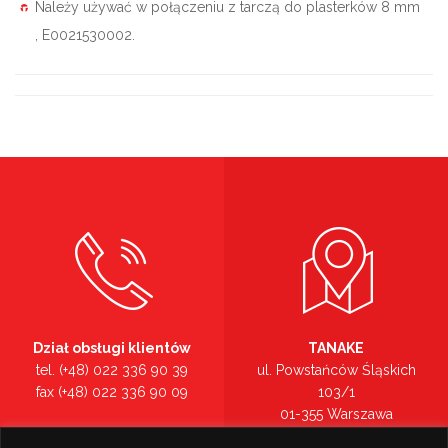
Należy używać w połączeniu z tarczą do plasterków 8 mm
, E0021530002.
Dział obsługi klientów
TANAKE
tel. (+48) 022 336 90 39
ul. Powstańców Śląskich
fax (+48) 022 336 90 09
103/1
01-355 Warszawa
Recepcja
mazowieckie