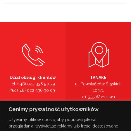
Dział obsługi klientów
TANAKE
tel. (+48) 022 336 90 39
ul. Powstańców Śląskich
fax (+48) 022 336 90 09
103/1
01-355 Warszawa
Recepcja
mazowieckie
Cenimy prywatność użytkowników
tel. (+48) 022 336 90 00
Zobacz na mapie >
Używamy plików cookie, aby poprawić jakość
przeglądania, wyświetlać reklamy lub treści dostosowane