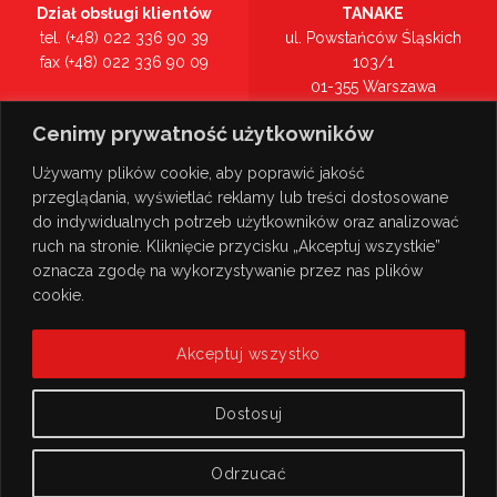
Dział obsługi klientów
TANAKE
tel. (+48) 022 336 90 39
ul. Powstańców Śląskich
fax (+48) 022 336 90 09
103/1
01-355 Warszawa
Recepcja
mazowieckie
Cenimy prywatność użytkowników
tel. (+48) 022 336 90 00
Zobacz na mapie >
Używamy plików cookie, aby poprawić jakość
przeglądania, wyświetlać reklamy lub treści dostosowane
do indywidualnych potrzeb użytkowników oraz analizować
ruch na stronie. Kliknięcie przycisku „Akceptuj wszystkie”
oznacza zgodę na wykorzystywanie przez nas plików
cookie.
Akceptuj wszystko
Dostosuj
Odrzucać
© Copyright 2026
TANAKE