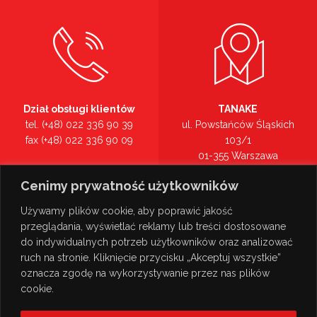
Dział obsługi klientów
TANAKE
tel. (+48) 022 336 90 39
ul. Powstańców Śląskich
fax (+48) 022 336 90 09
103/1
01-355 Warszawa
Recepcja
mazowieckie
Cenimy prywatność użytkowników
tel. (+48) 022 336 90 00
Zobacz na mapie >
Używamy plików cookie, aby poprawić jakość
przeglądania, wyświetlać reklamy lub treści dostosowane
do indywidualnych potrzeb użytkowników oraz analizować
ruch na stronie. Kliknięcie przycisku „Akceptuj wszystkie”
oznacza zgodę na wykorzystywanie przez nas plików
cookie.