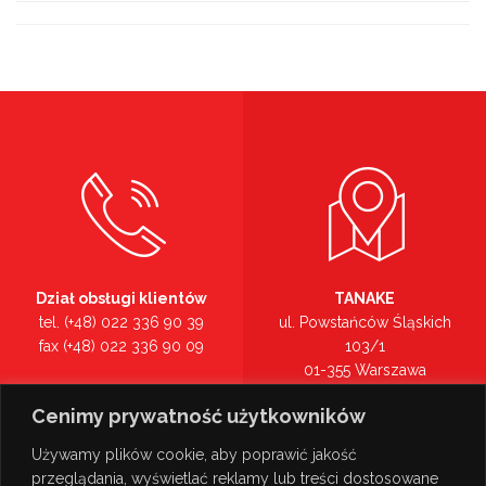
Dział obsługi klientów
TANAKE
tel. (+48) 022 336 90 39
ul. Powstańców Śląskich
fax (+48) 022 336 90 09
103/1
01-355 Warszawa
Recepcja
mazowieckie
Cenimy prywatność użytkowników
tel. (+48) 022 336 90 00
Zobacz na mapie >
Używamy plików cookie, aby poprawić jakość
przeglądania, wyświetlać reklamy lub treści dostosowane