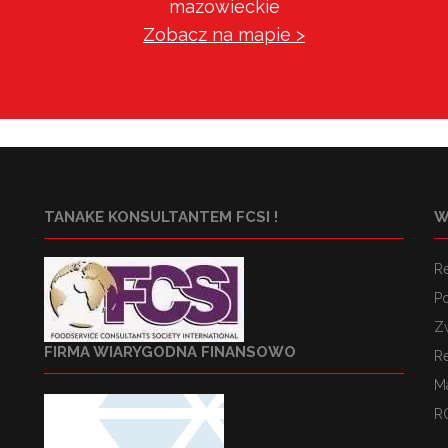
mazowieckie
Zobacz na mapie >
TANAKE KONSULTANTEM FCSI !
W
R
Po
Z
FIRMA WIARYGODNA FINANSOWO
R
M
R