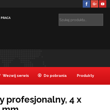
PRACA
y
Piec do pizzy profesjonalny, 4 x pizza śr. 340 mm,
>
Wezwij serwis
Do pobrania
Produkty
y profesjonalny, 4 x
0 mm,