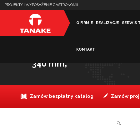
PROJEKTY I WYPOSAŻENIE GASTRONOMII
O FIRMIE
REALIZACJE
SERWIS 
KONTAKT
Piec do pizzy profesjonalny,
340 mm,
Zamów bezpłatny katalog
Zamów proje
🔍