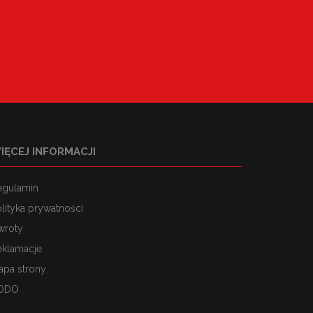
IĘCEJ INFORMACJI
egulamin
lityka prywatności
wroty
eklamacje
apa strony
ODO