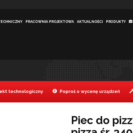
TECHNICZNY
PRACOWNIA PROJEKTOWA
AKTUALNOŚCI
PRODUKTY
 4 x pizza śr.
Jesteś tutaj:
Tanake
Produkt
>
kt technologiczny
Poproś o wycenę urządzeń
Piec do pizz
pizza śr. 34