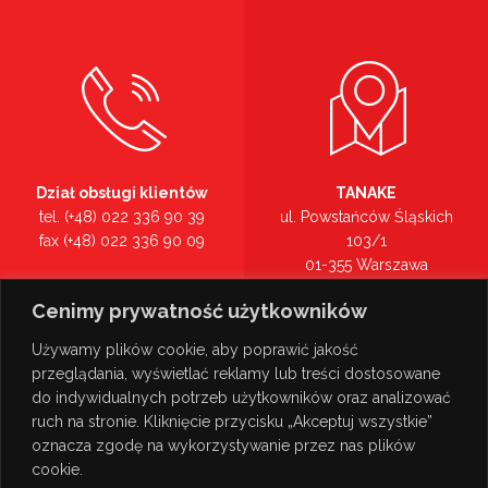
Dział obsługi klientów
TANAKE
tel. (+48) 022 336 90 39
ul. Powstańców Śląskich
fax (+48) 022 336 90 09
103/1
01-355 Warszawa
Recepcja
mazowieckie
Cenimy prywatność użytkowników
tel. (+48) 022 336 90 00
Zobacz na mapie >
Używamy plików cookie, aby poprawić jakość
przeglądania, wyświetlać reklamy lub treści dostosowane
do indywidualnych potrzeb użytkowników oraz analizować
ruch na stronie. Kliknięcie przycisku „Akceptuj wszystkie”
oznacza zgodę na wykorzystywanie przez nas plików
cookie.