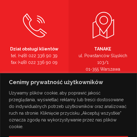
Dział obsługi klientów
TANAKE
tel. (+48) 022 336 90 39
ul. Powstańców Śląskich
fax (+48) 022 336 90 09
103/1
01-355 Warszawa
Recepcja
mazowieckie
Cenimy prywatność użytkowników
tel. (+48) 022 336 90 00
Zobacz na mapie >
Używamy plików cookie, aby poprawić jakość
przeglądania, wyświetlać reklamy lub treści dostosowane
do indywidualnych potrzeb użytkowników oraz analizować
ruch na stronie. Kliknięcie przycisku „Akceptuj wszystkie”
oznacza zgodę na wykorzystywanie przez nas plików
cookie.