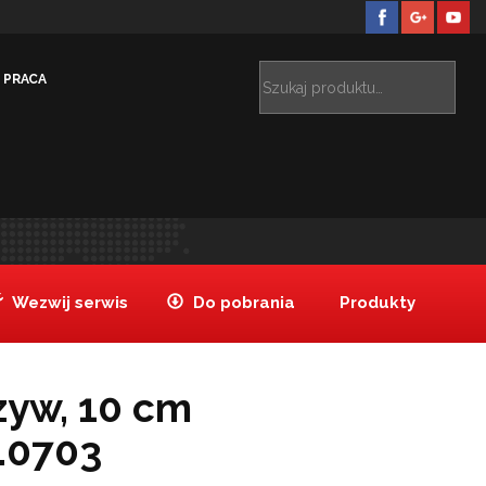
PRACA
Produkty
Nóż do warzyw, 10 cm Victorinox 5.0703
>
>
Wezwij serwis
Do pobrania
Produkty
zyw, 10 cm
5.0703