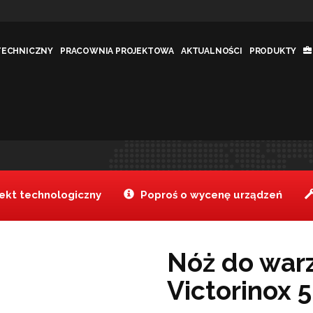
TECHNICZNY
PRACOWNIA PROJEKTOWA
AKTUALNOŚCI
PRODUKTY
orinox 5.0703
Jesteś tutaj:
Tanake
kt technologiczny
Poproś o wycenę urządzeń
Nóż do war
Victorinox 