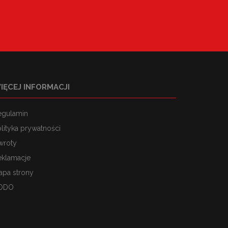
IĘCEJ INFORMACJI
egulamin
lityka prywatności
wroty
eklamacje
apa strony
ODO