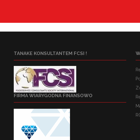
TANAKE KONSULTANTEM FCSI !
W
R
Po
Z
FIRMA WIARYGODNA FINANSOWO
R
M
R