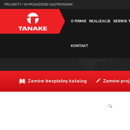
PROJEKTY I WYPOSAŻENIE GASTRONOMII
O FIRMIE
REALIZACJE
SERWIS 
KONTAKT
Nóż do warzyw, 10 cm Vict
Zamów bezpłatny katalog
Zamów proje
🔍