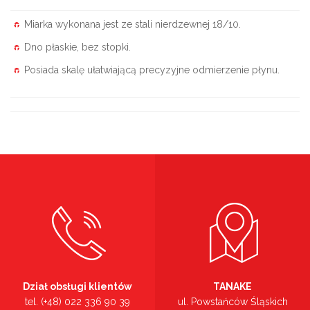
Miarka wykonana jest ze stali nierdzewnej 18/10.
Dno płaskie, bez stopki.
Posiada skalę ułatwiającą precyzyjne odmierzenie płynu.
Dział obsługi klientów
TANAKE
tel. (+48) 022 336 90 39
ul. Powstańców Śląskich